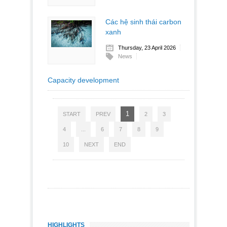
Các hệ sinh thái carbon
xanh
Thursday, 23 April 2026
News
Capacity development
1
START
PREV
2
3
4
...
6
7
8
9
10
NEXT
END
HIGHLIGHTS