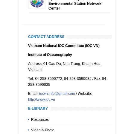
Environmental Station Network
Center
CONTACT ADDRESS
Vietnam National IOC Committee (IOC VN)
Institute of Oceanography
Address: 01 Cau Da, Nha Trang, Khanh Hoa,
Vietnam
Tel: 84-258-3590772, 84-258-3590035 / Fax: 84-
258-3590035
Email:
iocvn.info@gmail.com
/ Website:
http://www.ioc.vn
E-LIBRARY
Resources
Video & Photo