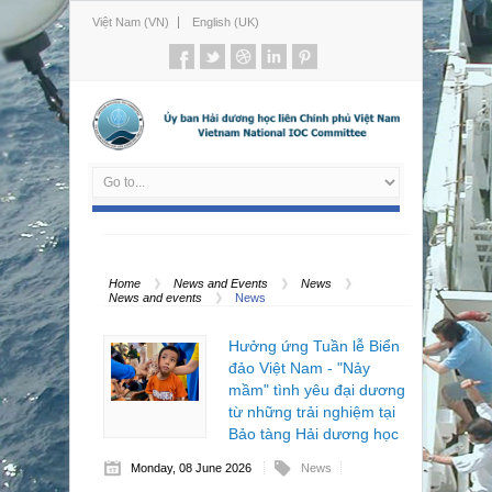
Việt Nam (VN)
English (UK)
Home
News and Events
News
News and events
News
Hưởng ứng Tuần lễ Biển
đảo Việt Nam - "Nảy
mầm" tình yêu đại dương
từ những trải nghiệm tại
Bảo tàng Hải dương học
Monday, 08 June 2026
News