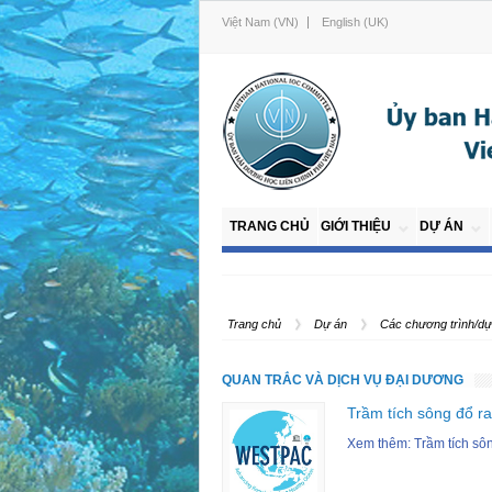
Việt Nam (VN)
English (UK)
TRANG CHỦ
GIỚI THIỆU
DỰ ÁN
Trang chủ
Dự án
Các chương trình/
QUAN TRẮC VÀ DỊCH VỤ ĐẠI DƯƠNG
Trầm tích sông đổ r
Xem thêm: Trầm tích sô