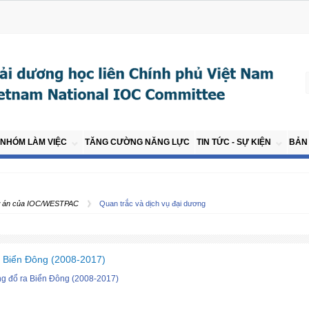
NHÓM LÀM VIỆC
TĂNG CƯỜNG NĂNG LỰC
TIN TỨC - SỰ KIỆN
BẢN 
dự án của IOC/WESTPAC
Quan trắc và dịch vụ đại dương
a Biển Đông (2008-2017)
ng đổ ra Biển Đông (2008-2017)