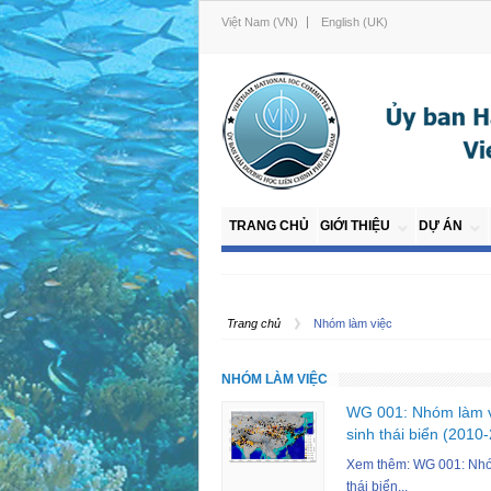
Việt Nam (VN)
English (UK)
TRANG CHỦ
GIỚI THIỆU
DỰ ÁN
Trang chủ
Nhóm làm việc
NHÓM LÀM VIỆC
WG 001: Nhóm làm vi
sinh thái biển (2010
Xem thêm: WG 001: Nhóm
thái biển...