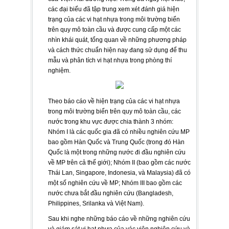
các đại biểu đã tập trung xem xét đánh giá hiện
trạng của các vi hạt nhựa trong môi trường biển
trên quy mô toàn cầu và được cung cấp một các
nhìn khái quát, tổng quan về những phương pháp
và cách thức chuẩn hiện nay đang sử dụng để thu
mẫu và phân tích vi hạt nhựa trong phòng thí
nghiệm.
Theo báo cáo về hiện trạng của các vi hạt nhựa
trong môi trường biển trên quy mô toàn cầu, các
nước trong khu vực được chia thành 3 nhóm:
Nhóm I là các quốc gia đã có nhiều nghiên cứu MP
bao gồm Hàn Quốc và Trung Quốc (trong đó Hàn
Quốc là một trong những nước đi đầu nghiên cứu
về MP trên cả thế giới); Nhóm II (bao gồm các nước
Thái Lan, Singapore, Indonesia, và Malaysia) đã có
một số nghiên cứu về MP; Nhóm III bao gồm các
nước chưa bắt đầu nghiên cứu (Bangladesh,
Philippines, Srilanka và Việt Nam).
Sau khi nghe những báo cáo về những nghiên cứu
và giám sát vi hạt nhựa của vác viện nghiên cứu và