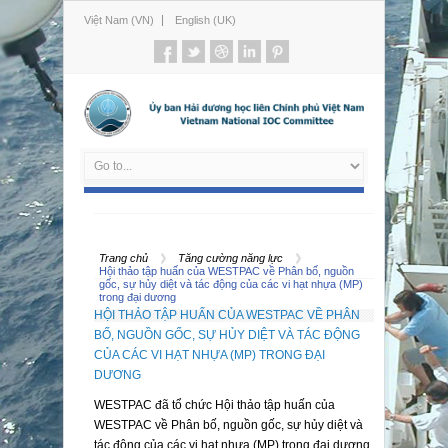
Việt Nam (VN)
English (UK)
Trang chủ
Tăng cường năng lực
Hội thảo tập huấn của WESTPAC về Phân bố, nguồn
gốc, sự hủy diệt và tác động của các vi hạt nhựa (MP)
trong đại dương
HỘI THẢO TẬP HUẤN CỦA WESTPAC VỀ PHÂN
BỐ, NGUỒN GỐC, SỰ HỦY DIỆT VÀ TÁC ĐỘNG
CỦA CÁC VI HẠT NHỰA (MP) TRONG ĐẠI
DƯƠNG
WESTPAC đã tổ chức Hội thảo tập huấn của
WESTPAC về Phân bố, nguồn gốc, sự hủy diệt và
tác động của các vi hạt nhựa (MP) trong đại dương