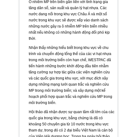
Ô nhiễm MP trên biển gắn liền với tình trạng gia
tăng dân số, sản xuất và quản lý hạt nhựa. Các
nước đang nổi trong khu vực Châu Á và một số
nước trong khu vực sẽ được xếp vào danh sách
những nước gây ra ô nhiễm MP trên biển nhiều
nhất nếu không có những hành động đối phó kịp
thời.
Nhận thấy những hiểu biết trong khu vực về chu
trình và chuyển động tổng thể của các vi hạt nhựa
trong môi trường biển còn hạn chế, WESTPAC đã
tiến hành những bước khởi động đầu tiên nhằm
tăng cường sự hợp tác giữa các viện nghiên cứu
và các quốc gia trong khu vực, với mục đích xây
dựng những mạng lưới quan trắc và nghiên cứu
MP trong môi trường biển; và xây dựng một kế
hoạch phối hợp quan trắc và nghiên cứu MP trong
môi trường biển.
Hội thảo đã nhận được sự quan tâm rất lớn của các
quốc gia trong khu vực, bằng chứng là đã có
khoảng 50 chuyên gia từ 10 nước trong khu vực
tham dự, trong đó có 2 đại biểu Việt Nam là cán bộ
của Viện Hải dương học. Trong ba ngày hội thảo,