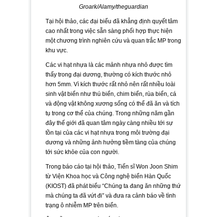
Groark/Alamy/theguardian
Tại hội thảo, các đại biểu đã khẳng định quyết tâm
cao nhất trong việc sẵn sàng phối hợp thực hiện
một chương trình nghiên cứu và quan trắc MP trong
khu vực.
Các vi hạt nhựa là các mảnh nhựa nhỏ được tìm
thấy trong đại dương, thường có kích thước nhỏ
hơn 5mm. Vì kích thước rất nhỏ nên rất nhiều loài
sinh vật biển như thú biển, chim biển, rùa biển, cá
và động vật không xương sống có thể đã ăn và tích
tụ trong cơ thể của chúng. Trong những năm gần
đây thế giới đã quan tâm ngày càng nhiều tới sự
tồn tại của các vi hạt nhựa trong môi trường đại
dương và những ảnh hưởng tiềm tàng của chúng
tới sức khỏe của con người.
Trong báo cáo tại hội thảo, Tiến sĩ Won Joon Shim
từ Viện Khoa học và Công nghệ biển Hàn Quốc
(KIOST) đã phát biểu “Chúng ta đang ăn những thứ
mà chúng ta đã vứt đi” và đưa ra cảnh báo về tình
trạng ô nhiễm MP trên biển.