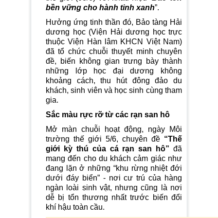
bền vững cho hành tinh xanh
”.
Hưởng ứng tinh thần đó, Bảo tàng Hải
dương học (Viện Hải dương học trực
thuộc Viện Hàn lâm KHCN Việt Nam)
đã tổ chức chuỗi thuyết minh chuyên
đề, biến không gian trưng bày thành
những lớp học đại dương không
khoảng cách, thu hút đông đảo du
khách, sinh viên và học sinh cùng tham
gia.
Sắc màu rực rỡ từ các rạn san hô
Mở màn chuỗi hoạt động, ngày Môi
trường thế giới 5/6, chuyên đề
“Thế
giới kỳ thú của cá rạn san hô”
đã
mang đến cho du khách cảm giác như
đang lặn ở những “khu rừng nhiệt đới
dưới đáy biển” - nơi cư trú của hàng
ngàn loài sinh vật, nhưng cũng là nơi
dễ bị tổn thương nhất trước biến đổi
khí hậu toàn cầu.