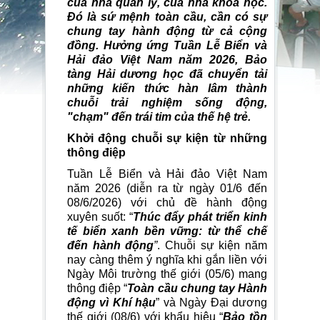
của nhà quản lý, của nhà khoa học.
Đó là sứ mệnh toàn cầu, cần có sự
chung tay hành động từ cả cộng
đồng. Hưởng ứng Tuần Lễ Biển và
Hải đảo Việt Nam năm 2026, Bảo
tàng Hải dương học đã chuyển tải
những kiến thức hàn lâm thành
chuỗi trải nghiệm sống động,
"chạm" đến trái tim của thế hệ trẻ.
Khởi động chuỗi sự kiện từ những
thông điệp
Tuần Lễ Biển và Hải đảo Việt Nam
năm 2026 (diễn ra từ ngày 01/6 đến
08/6/2026) với chủ đề hành động
xuyên suốt: “
Thúc đẩy phát triển kinh
tế biển xanh bền vững: từ thể chế
đến hành động
”
. Chuỗi sự kiện năm
nay càng thêm ý nghĩa khi gắn liền với
Ngày Môi trường thế giới (05/6) mang
thông điệp “
Toàn cầu chung tay Hành
động vì Khí hậu
” và Ngày Đại dương
thế giới (08/6) với khẩu hiệu “
Bảo tồn