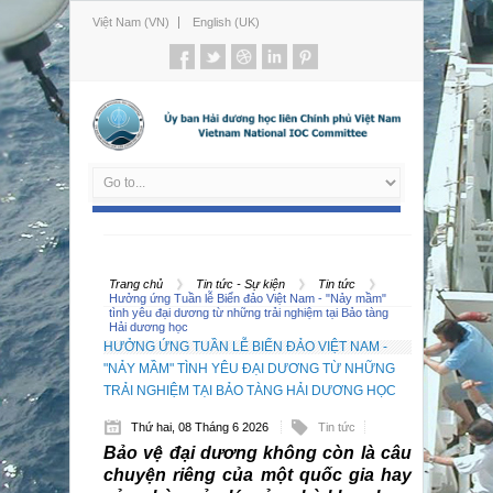
Việt Nam (VN)
English (UK)
Trang chủ
Tin tức - Sự kiện
Tin tức
Hưởng ứng Tuần lễ Biển đảo Việt Nam - "Nảy mầm"
tình yêu đại dương từ những trải nghiệm tại Bảo tàng
Hải dương học
HƯỞNG ỨNG TUẦN LỄ BIỂN ĐẢO VIỆT NAM -
"NẢY MẦM" TÌNH YÊU ĐẠI DƯƠNG TỪ NHỮNG
TRẢI NGHIỆM TẠI BẢO TÀNG HẢI DƯƠNG HỌC
Thứ hai, 08 Tháng 6 2026
Tin tức
Bảo vệ đại dương không còn là câu
chuyện riêng của một quốc gia hay