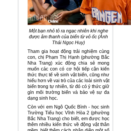
Một bạn nhỏ tỏ ra ngạc nhiên khi nghe
được âm thanh của biển từ vỏ ốc (Ảnh
Thái Ngọc Huy)
Tham gia hoạt động trải nghiệm cùng
con, chị Phạm Thị Hạnh (phường Bắc
Nha Trang) xúc động chia sẻ mong
muốn các con có cơ hội tiếp cận kiến
thức thực tế về sinh vật biển, cũng như
hiểu hơn về vai trò của các loài sinh vật
biển trong tự nhiên, từ đó có ý thức giữ
gìn môi trường biển và bảo vệ sự đa
dạng sinh học.
Còn với em Ngô Quốc Bình - học sinh
Trường Tiểu học Vĩnh Hòa 2 (phường
Bắc Nha Trang) cho biết, em được học
thêm nhiều kiến thức về động vật thân
mềm, biết thêm cách nhận diện một số