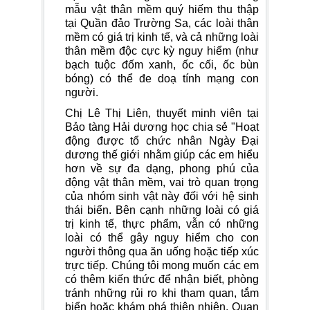
mẫu vật thân mềm quý hiếm thu thập
tại Quần đảo Trường Sa, các loài thân
mềm có giá trị kinh tế, và cả những loài
thân mềm độc cực kỳ nguy hiểm (như
bạch tuộc đốm xanh, ốc cối, ốc bùn
bóng) có thể đe doạ tính mạng con
người.
Chị Lê Thị Liên, thuyết minh viên tại
Bảo tàng Hải dương học chia sẻ "Hoạt
động được tổ chức nhân Ngày Đại
dương thế giới nhằm giúp các em hiểu
hơn về sự đa dạng, phong phú của
động vật thân mềm, vai trò quan trọng
của nhóm sinh vật này đối với hệ sinh
thái biển. Bên cạnh những loài có giá
trị kinh tế, thực phẩm, vẫn có những
loài có thể gây nguy hiểm cho con
người thông qua ăn uống hoặc tiếp xúc
trực tiếp. Chúng tôi mong muốn các em
có thêm kiến thức để nhận biết, phòng
tránh những rủi ro khi tham quan, tắm
biển hoặc khám phá thiên nhiên. Quan