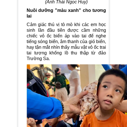
(Ảnh Thái Ngọc Huy)
Nuôi dưỡng "màu xanh" cho tương
lai
Cảm giác thú vị tò mò khi các em học
sinh lần đầu tiên được cầm những
chiếc vỏ ốc biển áp vào tai để nghe
tiếng sóng biển, âm thanh của gió biển,
hay tận mắt nhìn thấy mẫu vật vỏ ốc trai
tai tượng khổng lồ thu thập từ đảo
Trường Sa.