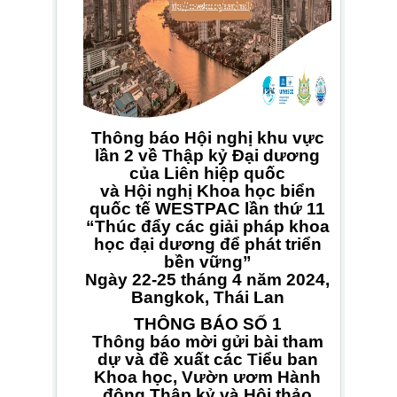
Thông báo Hội nghị khu vực
lần 2 về Thập kỷ Đại dương
của Liên hiệp quốc
và Hội nghị Khoa học biển
quốc tế WESTPAC lần thứ 11
“Thúc đẩy các giải pháp khoa
học đại dương để phát triển
bền vững”
Ngày 22-25 tháng 4 năm 2024,
Bangkok, Thái Lan
THÔNG BÁO SỐ 1
Thông báo mời gửi bài tham
dự và đề xuất các Tiểu ban
Khoa học, Vườn ươm Hành
động Thập kỷ và Hội thảo