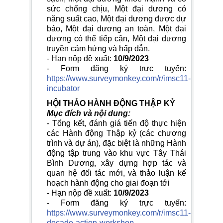
sức chống chịu, Một đại dương có
năng suất cao, Một đại dương được dự
báo, Một đại dương an toàn, Một đại
dương có thể tiếp cận, Một đại dương
truyền cảm hứng và hấp dẫn.
- Hạn nộp đề xuất:
10/9/2023
- Form đăng ký trực tuyến:
https://www.surveymonkey.com/r/imsc11-
incubator
HỘI THẢO HÀNH ĐỘNG THẬP KỶ
Mục đích và nội dung:
- Tổng kết, đánh giá tiến độ thực hiện
các Hành động Thập kỷ (các chương
trình và dự án), đặc biệt là những Hành
động tập trung vào khu vực Tây Thái
Bình Dương, xây dựng hợp tác và
quan hệ đối tác mới, và thảo luận kế
hoạch hành động cho giai đoạn tới
- Hạn nộp đề xuất:
10/9/2023
- Form đăng ký trực tuyến:
https://www.surveymonkey.com/r/imsc11-
decade-action-workshop