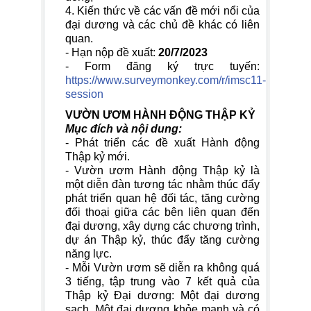
4. Kiến thức về các vấn đề mới nổi của
đại dương và các chủ đề khác có liên
quan.
- Hạn nộp đề xuất:
20/7/2023
- Form đăng ký trực tuyến:
https://www.surveymonkey.com/r/imsc11-
session
VƯỜN ƯƠM HÀNH ĐỘNG THẬP KỶ
Mục đích và nội dung:
- Phát triển các đề xuất Hành động
Thập kỷ mới.
- Vườn ươm Hành động Thập kỷ là
một diễn đàn tương tác nhằm thúc đẩy
phát triển quan hệ đối tác, tăng cường
đối thoại giữa các bên liên quan đến
đại dương, xây dựng các chương trình,
dự án Thập kỷ, thúc đẩy tăng cường
năng lực.
- Mỗi Vườn ươm sẽ diễn ra không quá
3 tiếng, tập trung vào 7 kết quả của
Thập kỷ Đại dương: Một đại dương
sạch, Một đại dương khỏe mạnh và có