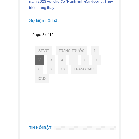
năm 2023 với chủ đề “Hành tinh Đại dương: Thủy
triều đang thay...
Sự kiện nổi bật
Page 2 of 16
START
TRANG TRƯỚC
1
2
3
4
...
6
7
8
9
10
TRANG SAU
END
TIN NỔI BẬT