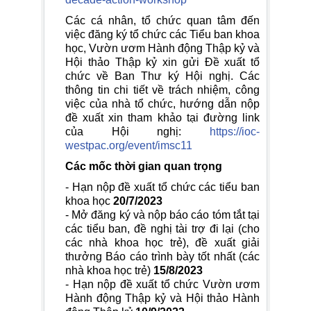
Các cá nhân, tổ chức quan tâm đến
việc đăng ký tổ chức các Tiểu ban khoa
học, Vườn ươm Hành động Thập kỷ và
Hội thảo Thập kỷ xin gửi Đề xuất tổ
chức về Ban Thư ký Hội nghị. Các
thông tin chi tiết về trách nhiệm, công
việc của nhà tổ chức, hướng dẫn nộp
đề xuất xin tham khảo tại đường link
của Hội nghị:
https://ioc-
westpac.org/event/imsc11
Các mốc thời gian quan trọng
- Hạn nộp đề xuất tổ chức các tiểu ban
khoa học
20/7/2023
- Mở đăng ký và nộp báo cáo tóm tắt tại
các tiểu ban, đề nghị tài trợ đi lại (cho
các nhà khoa học trẻ), đề xuất giải
thưởng Báo cáo trình bày tốt nhất (các
nhà khoa học trẻ)
15/8/2023
- Hạn nộp đề xuất tổ chức Vườn ươm
Hành động Thập kỷ và Hội thảo Hành