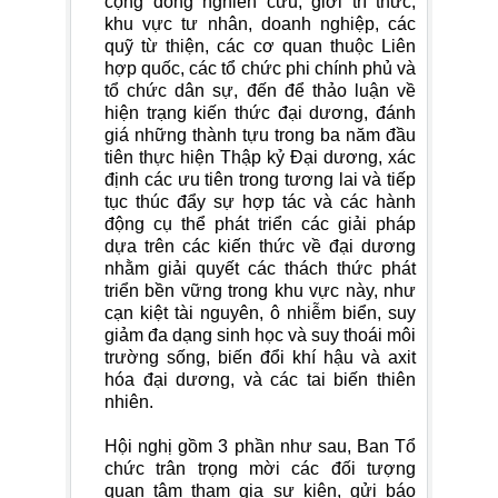
cộng đồng nghiên cứu, giới trí thức,
khu vực tư nhân, doanh nghiệp, các
quỹ từ thiện, các cơ quan thuộc Liên
hợp quốc, các tổ chức phi chính phủ và
tổ chức dân sự, đến để thảo luận về
hiện trạng kiến thức đại dương, đánh
giá những thành tựu trong ba năm đầu
tiên thực hiện Thập kỷ Đại dương, xác
định các ưu tiên trong tương lai và tiếp
tục thúc đẩy sự hợp tác và các hành
động cụ thể phát triển các giải pháp
dựa trên các kiến thức về đại dương
nhằm giải quyết các thách thức phát
triển bền vững trong khu vực này, như
cạn kiệt tài nguyên, ô nhiễm biển, suy
giảm đa dạng sinh học và suy thoái môi
trường sống, biến đổi khí hậu và axit
hóa đại dương, và các tai biến thiên
nhiên.
Hội nghị gồm 3 phần như sau, Ban Tổ
chức trân trọng mời các đối tượng
quan tâm tham gia sự kiện, gửi báo